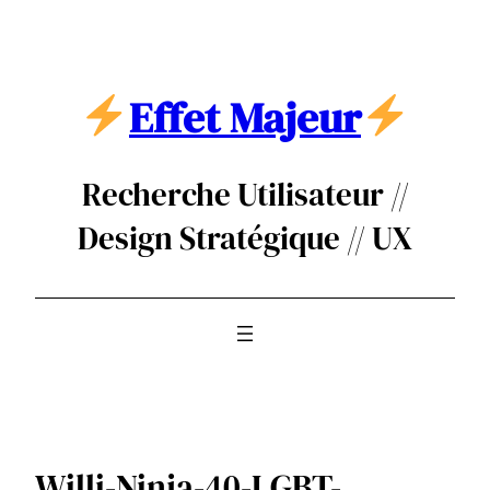
Aller
au
contenu
Effet Majeur
Recherche Utilisateur //
Design Stratégique // UX
Willi-Ninja-40-LGBT-