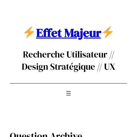
Aller
au
contenu
Effet Majeur
Recherche Utilisateur //
Design Stratégique // UX
Question Archive