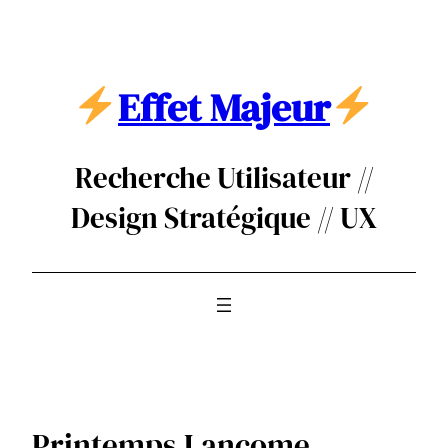
Aller
au
contenu
Effet Majeur
Recherche Utilisateur //
Design Stratégique // UX
Printemps Lancome