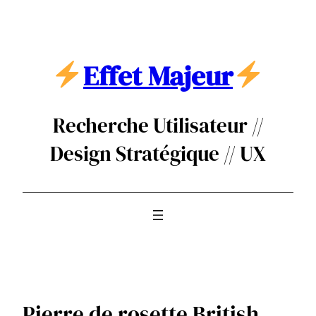
Aller
au
contenu
Effet Majeur
Recherche Utilisateur //
Design Stratégique // UX
Pierre de rosette British