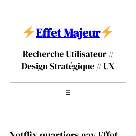
Aller
au
contenu
Effet Majeur
Recherche Utilisateur //
Design Stratégique // UX
Netflix quartiers gay Effet