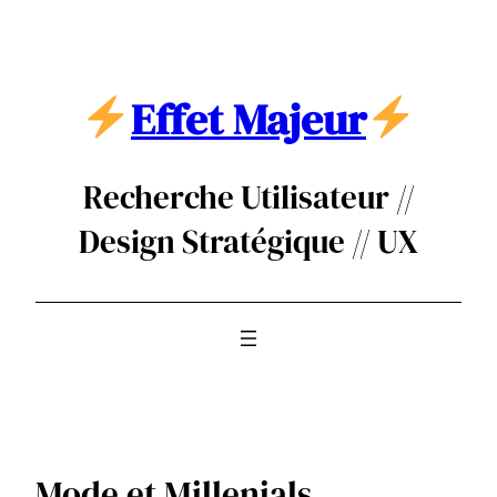
Aller
au
contenu
Effet Majeur
Recherche Utilisateur //
Design Stratégique // UX
Mode et Millenials