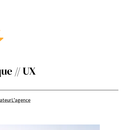
ue // UX
sateur
L’agence