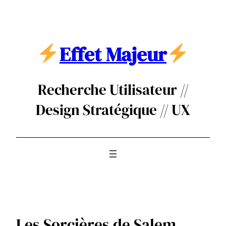
Aller
au
contenu
Effet Majeur
Recherche Utilisateur //
Design Stratégique // UX
Les Sorcières de Salem