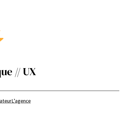
ue // UX
sateur
L’agence