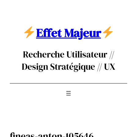
Aller
au
contenu
Effet Majeur
Recherche Utilisateur //
Design Stratégique // UX
fineas-anton-105646