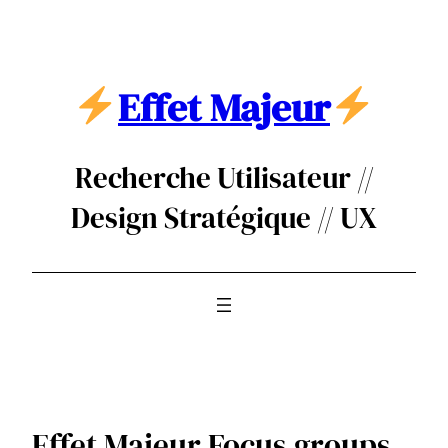
Aller
au
contenu
Effet Majeur
Recherche Utilisateur //
Design Stratégique // UX
Effet Majeur Focus groups