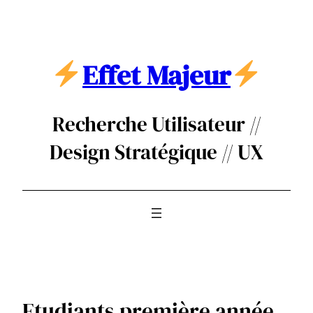
Aller
au
contenu
Effet Majeur
Recherche Utilisateur //
Design Stratégique // UX
Etudiants première année