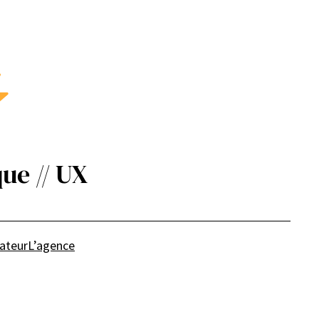
ue // UX
sateur
L’agence