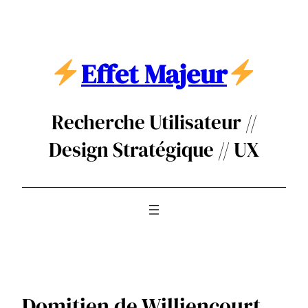
Aller
au
contenu
Effet Majeur
Recherche Utilisateur //
Design Stratégique // UX
Domitien de Williencourt