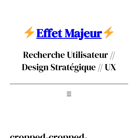
Aller
au
contenu
Effet Majeur
Recherche Utilisateur //
Design Stratégique // UX
cropped-cropped-