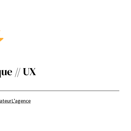
ue // UX
sateur
L’agence