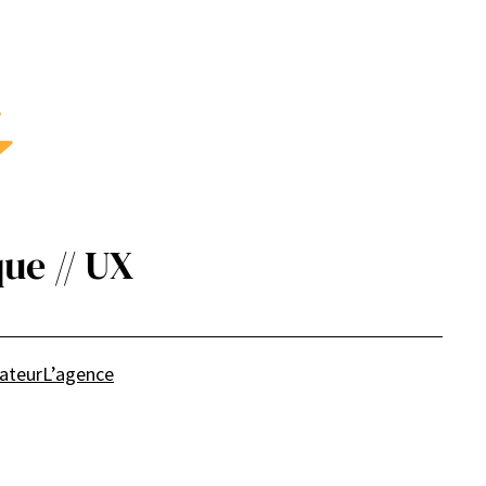
ue // UX
sateur
L’agence