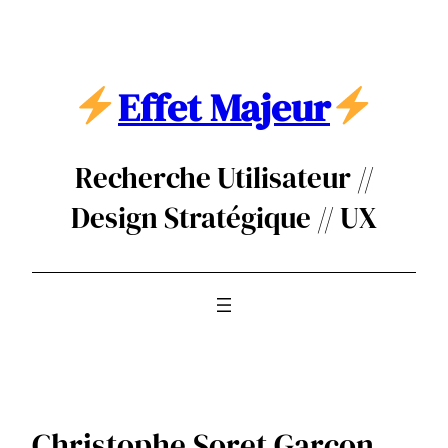
Aller
au
contenu
Effet Majeur
Recherche Utilisateur //
Design Stratégique // UX
Christophe Soret Garçon