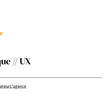
ue // UX
sateur
L’agence