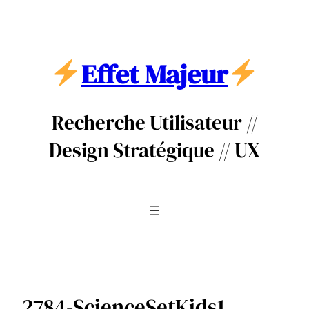
Aller
au
contenu
Effet Majeur
Recherche Utilisateur //
Design Stratégique // UX
2784-ScienceSetKids1